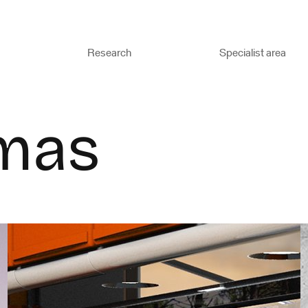
Research
Specialist area
mas