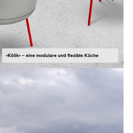
»Köök« – eine modulare und flexible Küche