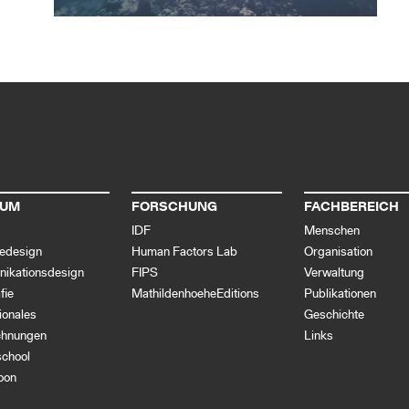
IUM
FORSCHUNG
FACHBEREICH
IDF
Menschen
iedesign
Human Factors Lab
Organisation
ikationsdesign
FIPS
Verwaltung
fie
MathildenhoeheEditions
Publikationen
tionales
Geschichte
chnungen
Links
school
oon