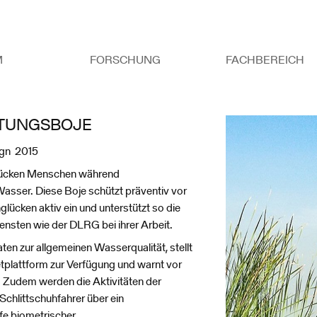
M
FORSCHUNG
FACHBEREICH
TTUNGSBOJE
ign 2015
lücken Menschen während
 Wasser. Diese Boje schützt präventiv vor
nglücken aktiv ein und unterstützt so die
ensten wie der DLRG bei ihrer Arbeit.
en zur allgemeinen Wasserqualität, stellt
etplattform zur Verfügung und warnt vor
 Zudem werden die Aktivitäten der
chlittschuhfahrer über ein
fe biometrischer