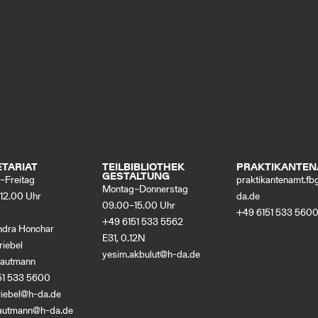
TARIAT
TEILBIBLIOTHEK
PRAKTIKANTE
GESTALTUNG
–Freitag
praktikantenamt.f
Montag–Donnerstag
12.00 Uhr
da
.
de
09.00–15.00 Uhr
+49 6151 533 560
+49 6151 533 5562
ndra Honchar
E31, 0.12N
riebel
yesim.akbulut@h-da
.
de
rautmann
51 533 5600
riebel@h-da
.
de
trautmann@h-da
.
de