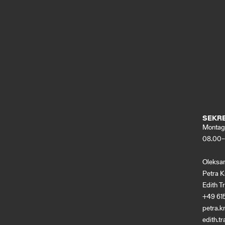
SEKRE
Montag
08.00–
Oleksa
Petra K
Edith T
+49 61
petra.k
edith.