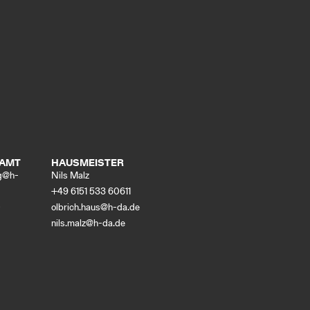
NAMT
HAUSMEISTER
bg@h-
Nils Malz
+49 6151 533 60611
0
olbrich.haus@h-da
.
de
nils.malz@h-da
.
de