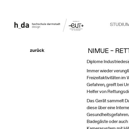
STUDIU
NIMUE – RE
zurück
Diplome Industriedes
Immer wieder verung
Freizeitaktivitäten im
Gefahren, greift bei U
Helfer von Rettungsdi
Das Gerät sammelt Dat
diese über eine Intern
Gesundheitsgefahren.
Badegäste oder auch S
Kamerasystem mit Hil