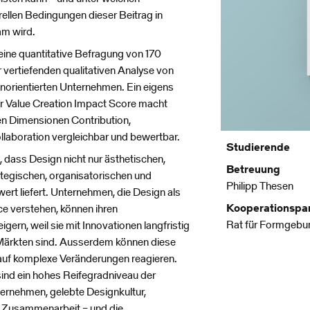
urellen Bedingungen dieser Beitrag in
am wird.
eine quantitative Befragung von 170
 vertiefenden qualitativen Analyse von
orientierten Unternehmen. Ein eigens
or Value Creation Impact Score macht
en Dimensionen Contribution,
laboration vergleichbar und bewertbar.
Studierende
 dass Design nicht nur ästhetischen,
Betreuung
ategischen, organisatorischen und
Philipp Thesen
ert liefert. Unternehmen, die Design als
Kooperationspa
e verstehen, können ihren
Rat für Formgebu
ern, weil sie mit Innovationen langfristig
 Märkten sind. Ausserdem können diese
uf komplexe Veränderungen reagieren.
ind ein hohes Reifegradniveau der
ernehmen, gelebte Designkultur,
e Zusammenarbeit – und die