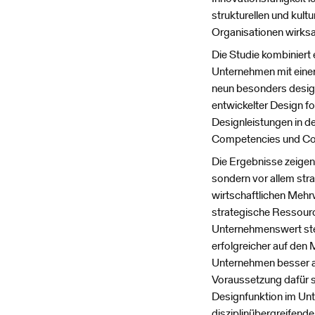
strukturellen und kult
Organisationen wirks
Die Studie kombiniert 
Unternehmen mit einer
neun besonders design
entwickelter Design f
Designleistungen in d
Competencies und Col
Die Ergebnisse zeigen,
sondern vor allem str
wirtschaftlichen Mehrw
strategische Ressourc
Unternehmenswert steig
erfolgreicher auf den
Unternehmen besser a
Voraussetzung dafür s
Designfunktion im Unt
disziplinübergreifend