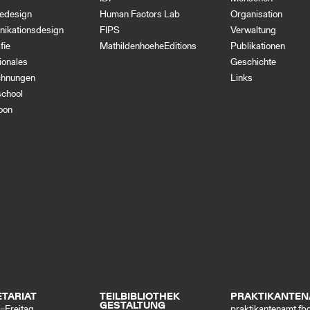
iedesign
Human Factors Lab
Organisation
ikationsdesign
FIPS
Verwaltung
fie
MathildenhoeheEditions
Publikationen
tionales
Geschichte
chnungen
Links
school
oon
TARIAT
TEILBIBLIOTHEK
PRAKTIKANTE
GESTALTUNG
–Freitag
praktikantenamt.f