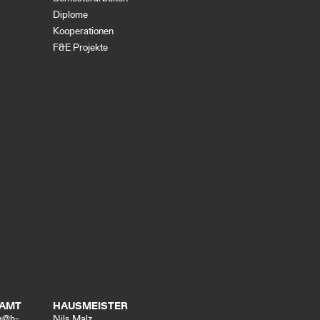
Diplome
Kooperationen
F&E Projekte
NAMT
HAUSMEISTER
bg@h-
Nils Malz