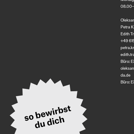
08.00–
Oleksa
Petra K
Edith T
+49 61
petra.k
edith.
Büro: E
oleksa
da
.
de
Büro: E