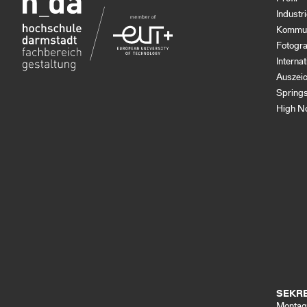
Industr
Kommun
Fotogra
Interna
Auszei
Spring
High N
SEKRE
Montag