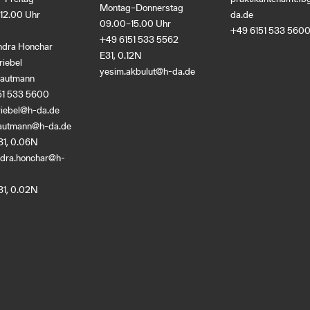
Montag–Donnerstag
12.00 Uhr
da
.
de
09.00–15.00 Uhr
+49 6151 533 560
+49 6151 533 5562
ndra Honchar
E31, 0.12N
riebel
yesim.akbulut@h-da
.
de
rautmann
51 533 5600
riebel@h-da
.
de
trautmann@h-da
.
de
31, 0.06N
ndra.honchar@h-
31, 0.02N