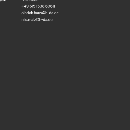
+49 6151 533 60611
0
olbrich.haus@h-da
.
de
nils.malz@h-da
.
de